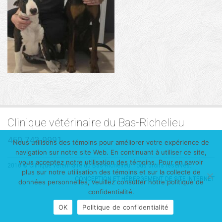
Clinique vétérinaire du Bas-Richelieu
450 743-9991
Nous utilisons des témoins pour améliorer votre expérience de
navigation sur notre site Web. En continuant à utiliser ce site,
vous acceptez notre utilisation des témoins. Pour en savoir
2016 © Clinique vétérinaire du Bas-Richelieu. Tous droits réservés.
plus sur notre utilisation des témoins et sur la collecte de
CONCEPTION ET HÉBERGEMENT DE SITE INTERNET
données personnelles, veuillez consulter notre politique de
confidentialité.
OK
Politique de confidentialité